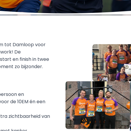
m tot Damloop voor 
mwork! De 
tart en finish in twee 
ement zo bijzonder.
persoon en 
voor de 10EM én een 
xtra zichtbaarheid van 
n met kanker