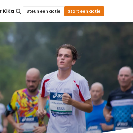
r KiKa
Steun een actie
Start een actie