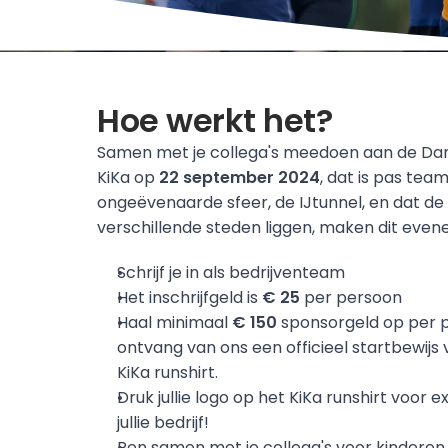
Hoe werkt het?
Samen met je collega's meedoen aan de Da
KiKa op 
22 september 2024
, dat is pas tea
ongeëvenaarde sfeer, de IJtunnel, en dat de s
verschillende steden liggen, maken dit even
Schrijf je in als bedrijventeam
Het inschrijfgeld is 
€ 25 
per persoon
Haal minimaal 
€ 150
 sponsorgeld op per 
ontvang van ons een officieel startbewijs 
KiKa runshirt.
Druk jullie logo op het KiKa runshirt voor e
jullie bedrijf!
Ren samen met je collega's voor kindere